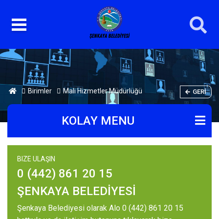
Birimler
Mali Hizmetler Müdürlüğü
GERI
KOLAY MENU
BIZE ULAŞIN
0 (442) 861 20 15
ŞENKAYA BELEDİYESİ
Şenkaya Belediyesi olarak Alo 0 (442) 861 20 15