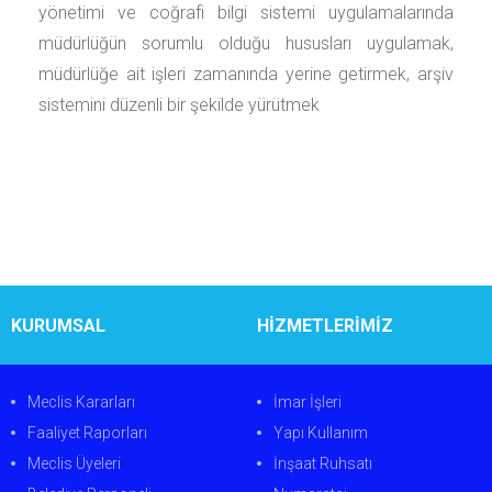
yönetimi ve coğrafi bilgi sistemi uygulamalarında
müdürlüğün sorumlu olduğu hususları uygulamak,
müdürlüğe ait işleri zamanında yerine getirmek, arşiv
sistemini düzenli bir şekilde yürütmek
KURUMSAL
HİZMETLERİMİZ
Meclis Kararları
İmar İşleri
Faaliyet Raporları
Yapı Kullanım
Meclis Üyeleri
İnşaat Ruhsatı