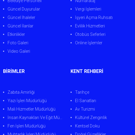
Belediye Personeli
Numarataj
Güncel Duyurular
Vergi İşlemleri
Güncel İhaleler
İşyeri Açma Ruhsatı
Güncel İlanlar
Evlilik Hizmetleri
Etkinlikler
Otobüs Seferleri
Foto Galeri
Online İşlemler
Video Galeri
BİRİMLER
KENT REHBERİ
Zabıta Amirliği
Tarihçe
Yazı İşleri Müdürlüğü
El Sanatları
Mali Hizmetler Müdürlüğü
Av Turizmi
İnsan Kaynakları Ve Eğit.Müdürlüğü
Kültürel Zenginlik
Fen İşleri Müdürlüğü
Kentsel Doku
Muhtarlık İşleri Müdürlüğü
Doğal Güzellikler