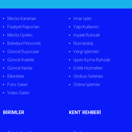
Meclis Kararları
İmar İşleri
Faaliyet Raporları
Yapı Kullanım
Meclis Üyeleri
İnşaat Ruhsatı
Belediye Personeli
Numarataj
Güncel Duyurular
Vergi İşlemleri
Güncel İhaleler
İşyeri Açma Ruhsatı
Güncel İlanlar
Evlilik Hizmetleri
Etkinlikler
Otobüs Seferleri
Foto Galeri
Online İşlemler
Video Galeri
BİRİMLER
KENT REHBERİ