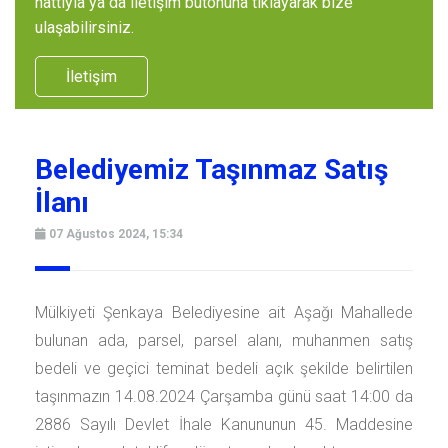
hattıyla ya da iletişim butonuna tıklayarak bize
ulaşabilirsiniz.
İletişim
Belediyemiz Taşınmaz Satış
İlanı
07 Ağustos 2024, 15:34
Mülkiyeti Şenkaya Belediyesine ait Aşağı Mahallede
bulunan ada, parsel, parsel alanı, muhanmen satış
bedeli ve geçici teminat bedeli açık şekilde belirtilen
taşınmazın 14.08.2024 Çarşamba günü saat 14:00 da
2886 Sayılı Devlet İhale Kanununun 45. Maddesine