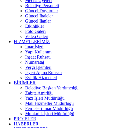
Meclis Üyeleri
Belediye Personeli
Güncel Duyurular
Güncel İhaleler
Güncel İlanlar
Etkinlikler
Foto Galeri
Video Galeri
HİZMETLERİMİZ
İmar İşleri
Yapı Kullanım
İnşaat Ruhsatı
Numarataj
Vergi İşlemleri
İşyeri Açma Ruhsatı
Evlilik Hizmetleri
BİRİMLER
Belediye Başkan Yardımcılığı
Zabıta Amirliği
Yazı İşleri Müdürlüğü
Mali Hizmetler Müdürlüğü
Fen İşleri İmar Müdürlüğü
Muhtarlık İşleri Müdürlüğü
PROJELER
HABERLER