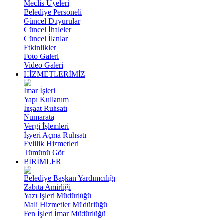
Meclis Üyeleri
Belediye Personeli
Güncel Duyurular
Güncel İhaleler
Güncel İlanlar
Etkinlikler
Foto Galeri
Video Galeri
HİZMETLERİMİZ
İmar İşleri
Yapı Kullanım
İnşaat Ruhsatı
Numarataj
Vergi İşlemleri
İşyeri Açma Ruhsatı
Evlilik Hizmetleri
Tümünü Gör
BİRİMLER
Belediye Başkan Yardımcılığı
Zabıta Amirliği
Yazı İşleri Müdürlüğü
Mali Hizmetler Müdürlüğü
Fen İşleri İmar Müdürlüğü