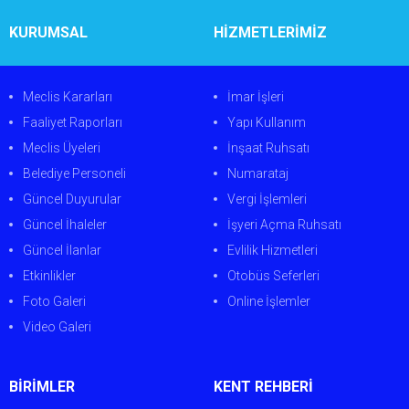
KURUMSAL
HİZMETLERİMİZ
Meclis Kararları
İmar İşleri
Faaliyet Raporları
Yapı Kullanım
Meclis Üyeleri
İnşaat Ruhsatı
Belediye Personeli
Numarataj
Güncel Duyurular
Vergi İşlemleri
Güncel İhaleler
İşyeri Açma Ruhsatı
Güncel İlanlar
Evlilik Hizmetleri
Etkinlikler
Otobüs Seferleri
Foto Galeri
Online İşlemler
Video Galeri
BİRİMLER
KENT REHBERİ