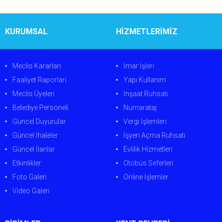
KURUMSAL
HİZMETLERİMİZ
Meclis Kararları
İmar İşleri
Faaliyet Raporları
Yapı Kullanım
Meclis Üyeleri
İnşaat Ruhsatı
Belediye Personeli
Numarataj
Güncel Duyurular
Vergi İşlemleri
Güncel İhaleler
İşyeri Açma Ruhsatı
Güncel İlanlar
Evlilik Hizmetleri
Etkinlikler
Otobüs Seferleri
Foto Galeri
Online İşlemler
Video Galeri