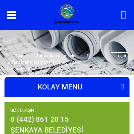
Projeler
Tamamlanan projeler
GERI
Taht Mahallesi Mahalle Konağı Yapımı
Tamamlandı
KOLAY MENU
BIZE ULAŞIN
0 (442) 861 20 15
ŞENKAYA BELEDİYESİ