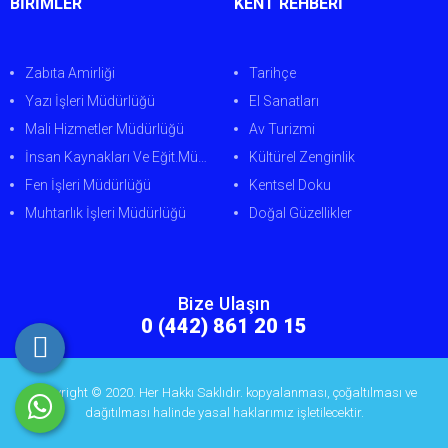
BİRİMLER
KENT REHBERİ
Zabıta Amirliği
Tarihçe
Yazı İşleri Müdürlüğü
El Sanatları
Mali Hizmetler Müdürlüğü
Av Turizmi
İnsan Kaynakları Ve Eğit.Müdürlüğü
Kültürel Zenginlik
Fen İşleri Müdürlüğü
Kentsel Doku
Muhtarlık İşleri Müdürlüğü
Doğal Güzellikler
Bize Ulaşın
0 (442) 861 20 15
Copyright © 2020. Her Hakkı Saklıdır. kopyalanması, çoğaltılması ve
dağıtılması halinde yasal haklarımız işletilecektir.