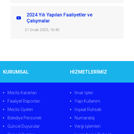
2024 Yılı Yapılan Faaliyetler ve
Çalışmalar
21 Ocak 2025, 10:40
KURUMSAL
HİZMETLERİMİZ
Meclis Kararları
İmar İşleri
Faaliyet Raporları
Yapı Kullanım
Meclis Üyeleri
İnşaat Ruhsatı
Belediye Personeli
Numarataj
Güncel Duyurular
Vergi İşlemleri