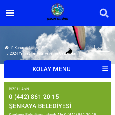
Kurumsal
GERI
2024 Yılı Yapılan Faaliyetler ve Çalışmalar
KOLAY MENU
BIZE ULAŞIN
0 (442) 861 20 15
ŞENKAYA BELEDİYESİ
Şenkaya Belediyesi olarak Alo 0 (442) 861 20 15