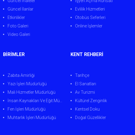
Güncel İhaleler
İşyeri Açma Ruhsatı
Güncel İlanlar
Evlilik Hizmetleri
Etkinlikler
Otobüs Seferleri
Foto Galeri
Online İşlemler
Video Galeri
BİRİMLER
KENT REHBERİ
Zabıta Amirliği
Tarihçe
Yazı İşleri Müdürlüğü
El Sanatları
Mali Hizmetler Müdürlüğü
Av Turizmi
İnsan Kaynakları Ve Eğit.Müdürlüğü
Kültürel Zenginlik
Fen İşleri Müdürlüğü
Kentsel Doku
Muhtarlık İşleri Müdürlüğü
Doğal Güzellikler