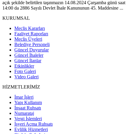
açık şekilde belirtilen taşınmazın 14.08.2024 Çarşamba günü saat
14:00 da 2886 Sayılı Devlet İhale Kanununun 45. Maddesine ...
KURUMSAL
Meclis Kararları
Faaliyet Raporları
Meclis Üyeleri
Belediye Personeli
Güncel Duyurular
Güncel İhaleler
Güncel İlanlar
Etkinlikler
Foto Galeri
Video Galeri
HİZMETLERİMİZ
İmar İşleri
Yapı Kullanım
İnşaat Ruhsatı
Numarataj
Vergi İşlemleri
İşyeri Açma Ruhsatı
Evlilik Hizmetleri