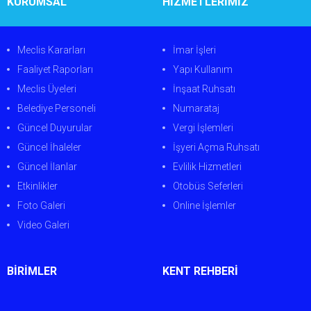
KURUMSAL
HİZMETLERİMİZ
Meclis Kararları
İmar İşleri
Faaliyet Raporları
Yapı Kullanım
Meclis Üyeleri
İnşaat Ruhsatı
Belediye Personeli
Numarataj
Güncel Duyurular
Vergi İşlemleri
Güncel İhaleler
İşyeri Açma Ruhsatı
Güncel İlanlar
Evlilik Hizmetleri
Etkinlikler
Otobüs Seferleri
Foto Galeri
Online İşlemler
Video Galeri
BİRİMLER
KENT REHBERİ